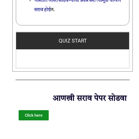
जास्तीत जास्त सोडवण्याचा प्रयत्न करा त्यामूळे चांगला
सराव होई
ल.
QUIZ START
आणखी सराव पेपर सोडवा
Click here