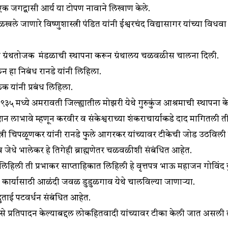
 एक जगद्वासी आर्य या टोपण नावाने लिखाण केले.
 ओळखले जाणारे विष्णुशास्त्री पंडित यांनी ईश्वरचंद विद्यासागर यांच्या विध
 येथे ग्रंथतोजक मंडळाची स्थापना करून ग्रंथालय चळवळीस चालना दिली.
न हा निबंध रानडे यांनी लिहिला.
ळक यांनी प्रबंध लिहिला.
५ मध्ये अमरावती जिल्ह्यातील मोझरी येथे गुरुकुंज आश्रमाची स्थापना 
 लाभावे म्हणून करवीर व संकेश्वराच्या शंकराचार्याकडे दाद मागितली ती विष
स्त्री चिपळूणकर यांनी रानडे फुले आगरकर यांच्यावर टीकेची जोड उठविली
धे भालेकर हे तिगेही ब्राह्मणेतर चळवळीशी संबंधित आहेत.
लिहिली ती प्रभाकर साप्ताहिकात लिहिली हे वृत्तपत्र भाऊ महाजन गोविंद 
या कार्यासाठी आळंदी जवळ डुडुळगाव येथे चालविल्या जाणाऱ्या.
इंदुताई पटवर्धन संबंधित आहेत.
से प्रतिपादन केल्याबद्दल लोकहितवादी यांच्यावर टीका केली जात असली तरी