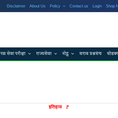
Disclaimer
About Us
Policy
Contact us
Login
Shop 
रळ सेवा परीक्षा
राज्यसेवा
नोट्स
सराव प्रश्नसंच
थोडक्
इतिहास 🚩