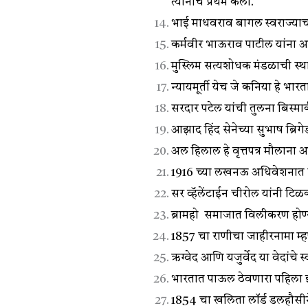
त्यांनीच प्रथम केली.
भाई माधवराव बागल स्वराज्याचा श
कर्मवीर भाऊराव पाटील यांना
मुस्लिम सत्यशोधक मंडळाची स्
न्यायमूर्ती येच जे कनिया हे भार
सरदार पटेल यांची तुलना बिस्मार्
आझाद हिंद सेनेच्या सुभाष ब्रि
अल हिलाल हे वृत्तपत्र मौलाना
1916 च्या लखनऊ अधिवेशनात राष
सर व्हॅलेंटाईन चीरोल यांनी ट
ब्रामहो समाजात विलीकरण होण्यापू
1857 चा राणीचा जाहीरनामा म्हणजे 
ऋग्वेद आणि यजुर्वेद या वेदांचे 
भारतात पाऊल ठेवणारा पहिला इ
1854 चा खलिता लॉर्ड डलहौसी