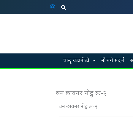
Skip
Search
to
content
चालू घडामोडी
नौकरी संदर्भ
स
वन लायनर नोट्स क्र-२
वन लायनर नोट्स क्र-२