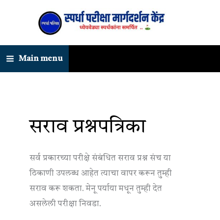
Skip
to
content
Main menu
सराव प्रश्नपत्रिका
सर्व प्रकारच्या परीक्षे संबंधित सराव प्रश्न संच या
ठिकाणी उपलब्ध आहेत त्याचा वापर करून तुम्ही
सराव करू शकता. मेनू पर्याया मधून तुम्ही देत
असलेली परीक्षा निवडा.