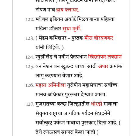
साठ लाख ) तेलगू टायटन यांनी खरेदी केले.
टोपण नाव
हाय फ्लायर.
ग्लोबल इंडियन अवॉर्ड मिळवणाऱ्या पहिल्या
महिला डॉक्टर
सुधा मूर्ती.
( मॅडम कमिशनर – पुस्तक
मीरा बोरवणकर
यांनी लिहिले. )
न्युझीलँड चे नवीन पंतप्रधान
ख्रिस्तोफर लक्सान
वन नेशन वन स्टुडन्ट याच्या साठी
अपार
क्रमांक
लागू करण्यात येणार आहे.
महसा अमिनीला
युरोपीय महासंघाचा सर्वोच्च
मानव अधिकार पुरस्कार देण्यात आला.
गुजरातच्या कच्छ जिल्ह्यातील
धोरडो
गावाला
संयुक्त राष्ट्राचा जागतिक पर्यटन संघटनेने
सर्वोत्कृष्ट पर्यटन गावाचा पुरस्कार दिला आहे. (
तेथे रणउत्सव साजरा केला जातो )