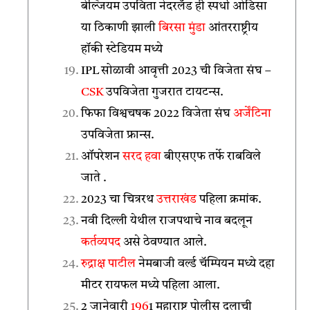
बेल्जियम उपविता नेदरलँड ही स्पर्धा ओडिसा
या ठिकाणी झाली
बिरसा मुंडा
आंतरराष्ट्रीय
हॉकी स्टेडियम मध्ये
IPL सोळावी आवृत्ती 2023 ची विजेता संघ –
CSK
उपविजेता गुजरात टायटन्स.
फिफा विश्वचषक 2022 विजेता संघ
अर्जेंटिना
उपविजेता फ्रान्स.
ऑपरेशन
सरद हवा
बीएसएफ तर्फे राबविले
जाते .
2023 चा चित्ररथ
उत्तराखंड
पहिला क्रमांक.
नवी दिल्ली येथील राजपथाचे नाव बदलून
कर्तव्यपद
असे ठेवण्यात आले.
रुद्राक्ष पाटील
नेमबाजी वर्ल्ड चॅम्पियन मध्ये दहा
मीटर रायफल मध्ये पहिला आला.
2 जानेवारी
196
1 महाराष्ट्र पोलीस दलाची