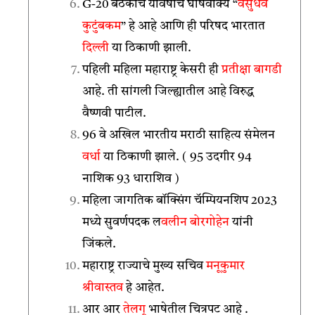
G-20 बैठकीचे यावर्षीचे घोषवाक्य “
वसुधेव
कुटुंबकम
” हे आहे आणि ही परिषद भारतात
दिल्ली
या ठिकाणी झाली.
पहिली महिला महाराष्ट्र केसरी ही
प्रतीक्षा बागडी
आहे. ती सांगली जिल्ह्यातील आहे विरुद्ध
वैष्णवी पाटील.
96 वे अखिल भारतीय मराठी साहित्य संमेलन
वर्धा
या ठिकाणी झाले. ( 95 उदगीर 94
नाशिक 93 धाराशिव )
महिला जागतिक बॉक्सिंग चॅम्पियनशिप 2023
मध्ये सुवर्णपदक ल
वलीन बोरगोहेन
यांनी
जिंकले.
महाराष्ट्र राज्याचे मुख्य सचिव
मनूकुमार
श्रीवास्तव
हे आहेत.
आर आर
तेलगू
भाषेतील चित्रपट आहे .